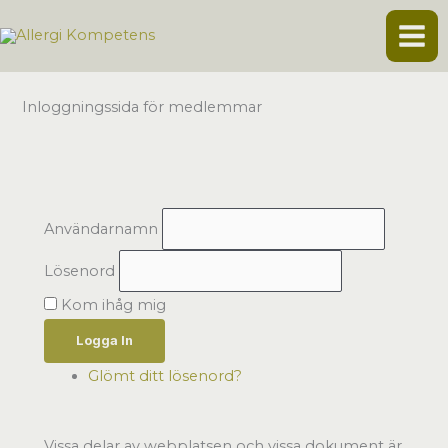
Hoppa
till
innehåll
Inloggningssida för medlemmar
Användarnamn
Lösenord
Kom ihåg mig
Logga In
Glömt ditt lösenord?
Vissa delar av webplatsen och vissa dokument är