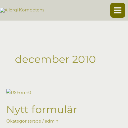
Hoppa
till
innehåll
december 2010
Nytt formulär
Okategoriserade
/
admin