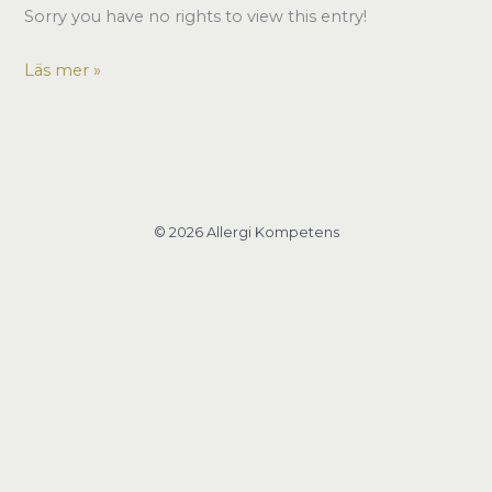
Sorry you have no rights to view this entry!
Nytt
Läs mer »
formulär
© 2026 Allergi Kompetens