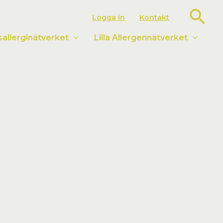
Sök
Logga in
Kontakt
llerginätverket
Lilla Allergennätverket