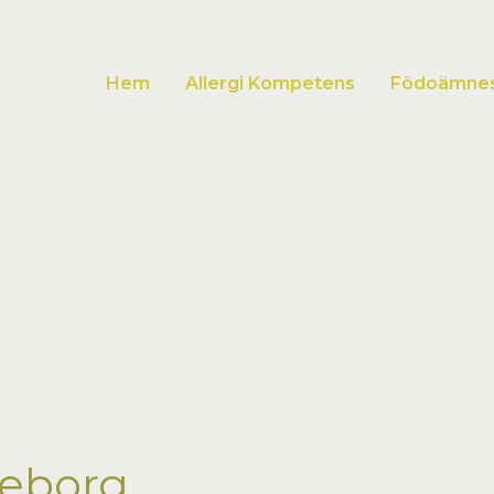
Hem
Allergi Kompetens
Födoämnesa
teborg