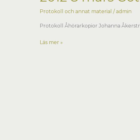
Protokoll och annat material
/
admin
Protokoll Åhörarkopior Johanna Åkerst
2012
Läs mer »
8
mars
Göteborg