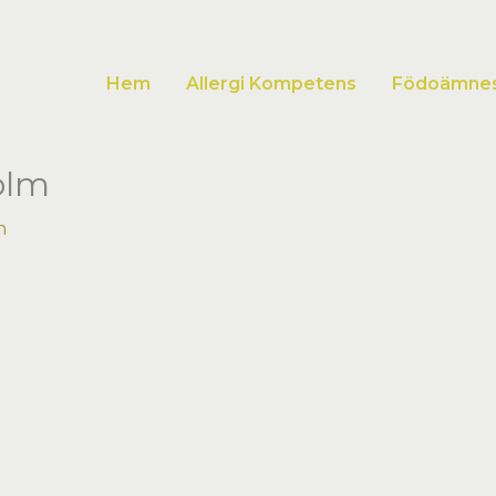
Hem
Allergi Kompetens
Födoämnesa
olm
n