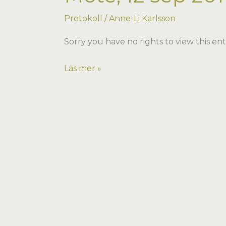
Protokoll
/
Anne-Li Karlsson
Sorry you have no rights to view this ent
Möte,
Läs mer »
12
sep
2014
på
Norrmejerier
i
Umeå