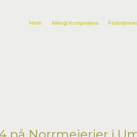
Hem
Allergi Kompetens
Födoämnesa
14 på Norrmejerier i U