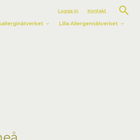
Sök
Logga in
Kontakt
llerginätverket
Lilla Allergennätverket
meå