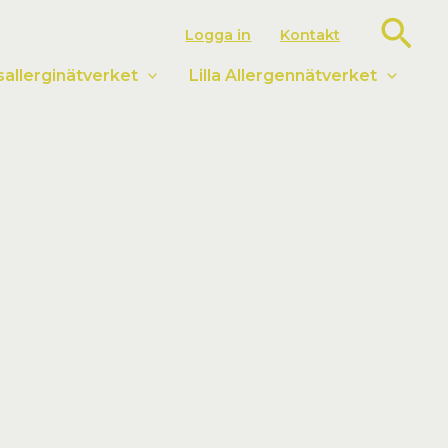
Sök
Logga in
Kontakt
llerginätverket
Lilla Allergennätverket