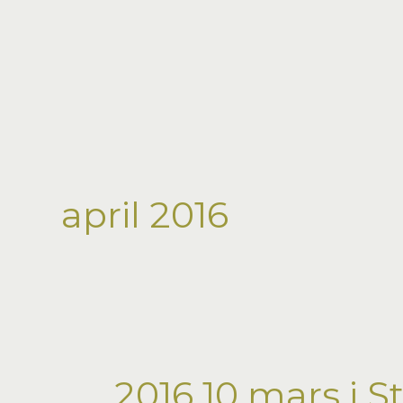
Hoppa
till
innehåll
april 2016
2016 10 mars i 