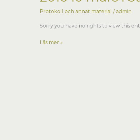
Protokoll och annat material
/
admin
Sorry you have no rights to view this ent
2016
Läs mer »
10
mars
i
Stockholm