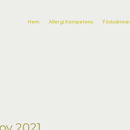
Hem
Allergi Kompetens
Födoämnesa
ov 2021