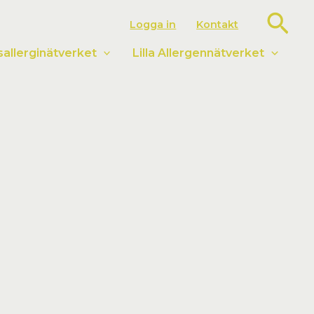
Sök
Logga in
Kontakt
llerginätverket
Lilla Allergennätverket