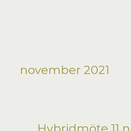
Hoppa
till
innehåll
november 2021
Hybridmöte 11 n