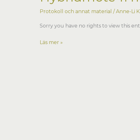
Protokoll och annat material
/
Anne-Li K
Sorry you have no rights to view this ent
Hybridmöte
Läs mer »
11
nov
2021