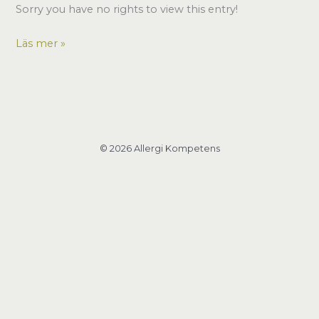
Sorry you have no rights to view this entry!
Hybridmöte
Läs mer »
10
nov
2022
i
Malmö
© 2026 Allergi Kompetens