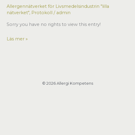
Allergennätverket för Livsmedelsindustrin "lilla
nätverket"
,
Protokoll
/
admin
Sorry you have no rights to view this entry!
Möte
Läs mer »
8
maj
på
Engelhardt
i
© 2026 Allergi Kompetens
Göteborg