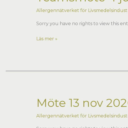
Allergennätverket för Livsmedelsindustri
Sorry you have no rights to view this ent
Teamsmöte
Läs mer »
4
juni
2026
Möte 13 nov 2026
Allergennätverket för Livsmedelsindustri