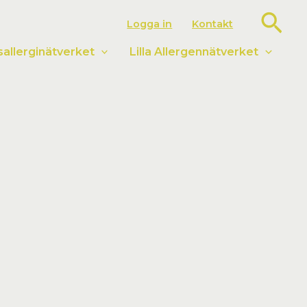
Sök
Logga in
Kontakt
llerginätverket
Lilla Allergennätverket