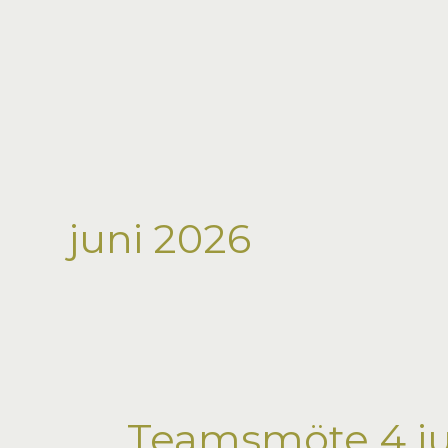
Hoppa
till
innehåll
juni 2026
Teamsmöte 4 ju