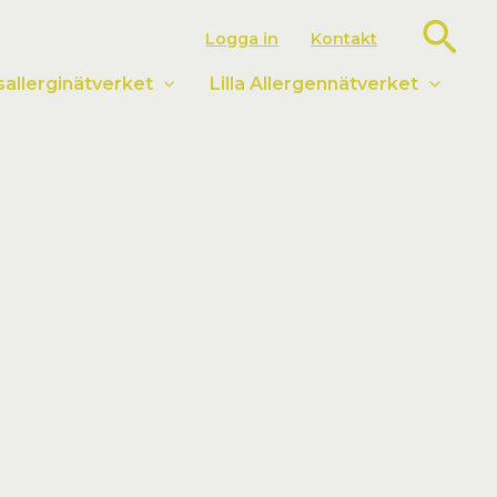
Sök
Logga in
Kontakt
llerginätverket
Lilla Allergennätverket