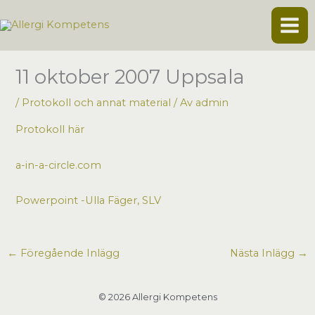
Hoppa
till
innehåll
11 oktober 2007 Uppsala
/
Protokoll och annat material
/ Av
admin
Protokoll här
a-in-a-circle.com
Powerpoint -Ulla Fäger, SLV
←
Föregående Inlägg
Nästa Inlägg
→
© 2026 Allergi Kompetens