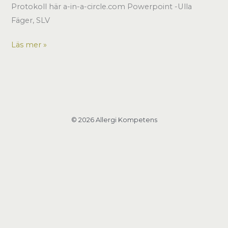
Protokoll här a-in-a-circle.com Powerpoint -Ulla
Fäger, SLV
11
Läs mer »
oktober
2007
Uppsala
© 2026 Allergi Kompetens