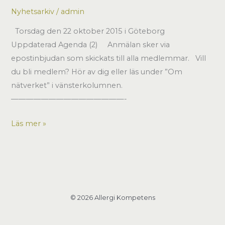
Nyhetsarkiv
/
admin
Torsdag den 22 oktober 2015 i Göteborg
Uppdaterad Agenda (2) Anmälan sker via
epostinbjudan som skickats till alla medlemmar. Vill
du bli medlem? Hör av dig eller läs under ”Om
nätverket” i vänsterkolumnen.
———————————————-
Nätverksmöte
Läs mer »
22
okt
2015
© 2026 Allergi Kompetens