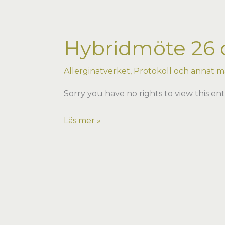
Malmö
Hybridmöte 26 o
Allerginätverket
,
Protokoll och annat ma
Sorry you have no rights to view this ent
Hybridmöte
Läs mer »
26
okt
2023
i
Göteborg