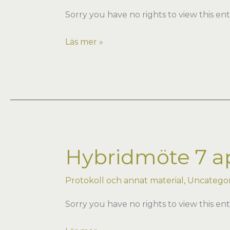
Sorry you have no rights to view this ent
Hybridmöte
Läs mer »
10
nov
2022
i
Malmö
Hybridmöte 7 ap
Protokoll och annat material
,
Uncategor
Sorry you have no rights to view this ent