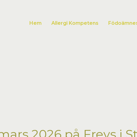
Hem
Allergi Kompetens
Födoämnesa
mars 2026 på Freys i 