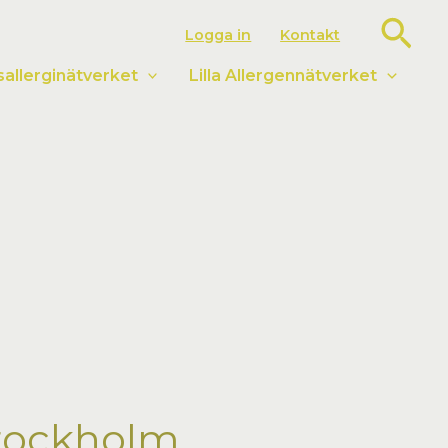
Sök
Logga in
Kontakt
llerginätverket
Lilla Allergennätverket
Stockholm