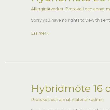
Allerginätverket
,
Protokoll och annat ma
Sorry you have no rights to view this ent
Hybridmöte
Läs mer »
26
mars
2026
på
Freys
i
Stockholm
Hybridmöte 16 
Protokoll och annat material
/
admin