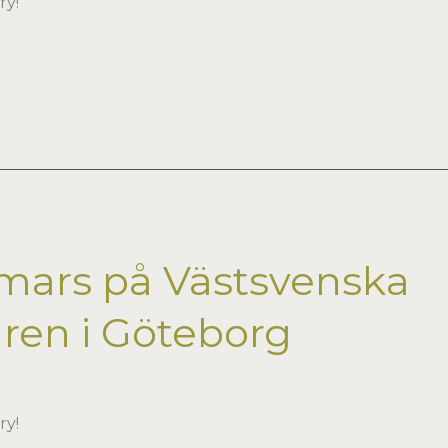
ry!
mars på Västsvenska
en i Göteborg
ry!