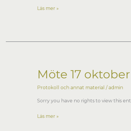
Hybridmöte
Läs mer »
27
mars
på
Västsvenska
Handelskammaren
i
Göteborg
Möte 17 oktober
Protokoll och annat material
/
admin
Sorry you have no rights to view this ent
Möte
Läs mer »
17