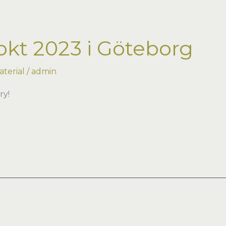
kt 2023 i Göteborg
terial
/
admin
ry!