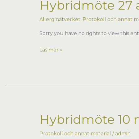
Hybridmöte 27 a
Allerginätverket
,
Protokoll och annat ma
Sorry you have no rights to view this ent
Hybridmöte
Läs mer »
27
april
2023
i
Stockholm
Hybridmöte 10 
Protokoll och annat material
/
admin