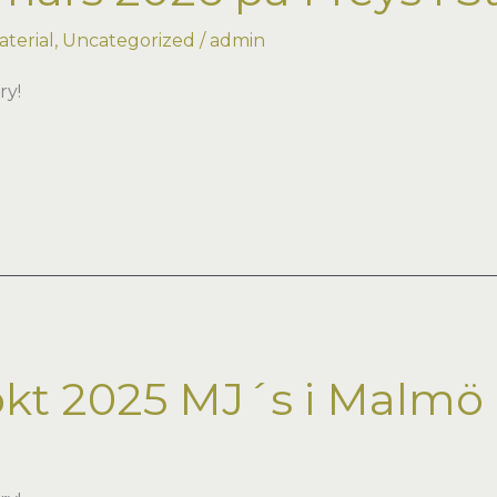
terial
,
Uncategorized
/
admin
ry!
okt 2025 MJ´s i Malmö