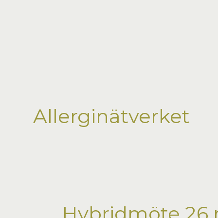
Hoppa
till
innehåll
Allerginätverket
Hybridmöte 26 