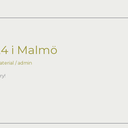
24 i Malmö
terial
/
admin
ry!