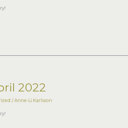
ry!
ril 2022
ized
/
Anne-Li Karlsson
ry!