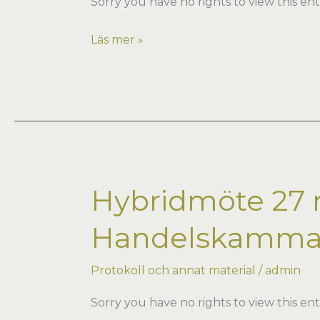
Sorry you have no rights to view this ent
Hybridmöte
Läs mer »
16
okt
2025
MJ
´s
i
Malmö
Hybridmöte 27 
Handelskammar
Protokoll och annat material
/
admin
Sorry you have no rights to view this ent