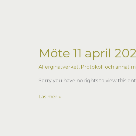
oktober
på
Freys
i
Stockholm
Möte 11 april 20
Allerginätverket
,
Protokoll och annat ma
Sorry you have no rights to view this ent
Möte
Läs mer »
11
april
2024
i