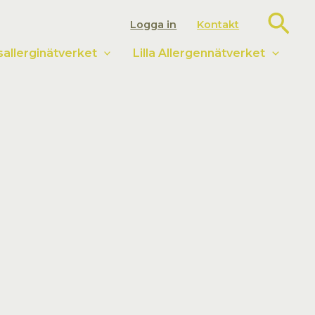
Sök
Logga in
Kontakt
llerginätverket
Lilla Allergennätverket