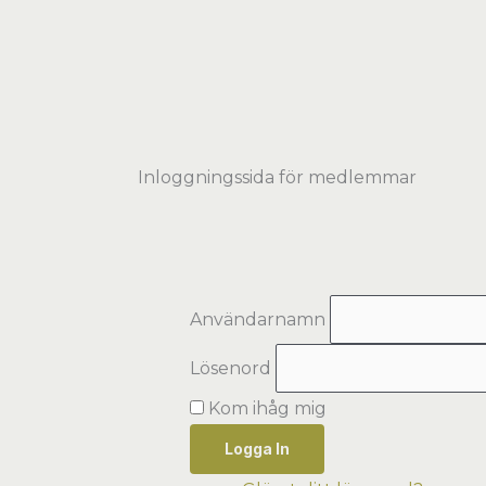
Hoppa
till
innehåll
Inloggningssida för medlemmar
Användarnamn
Lösenord
Kom ihåg mig
Logga In