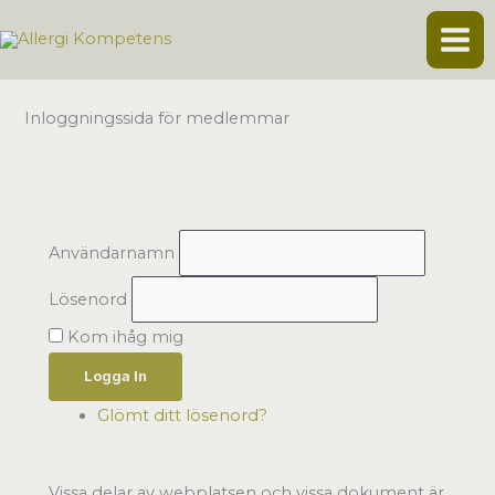
Hoppa
till
innehåll
Inloggningssida för medlemmar
Användarnamn
Lösenord
Kom ihåg mig
Logga In
Glömt ditt lösenord?
Vissa delar av webplatsen och vissa dokument är