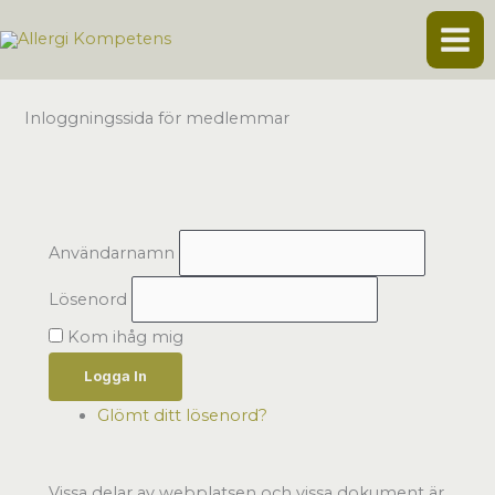
Hoppa
till
innehåll
Inloggningssida för medlemmar
Användarnamn
Lösenord
Kom ihåg mig
Logga In
Glömt ditt lösenord?
Vissa delar av webplatsen och vissa dokument är