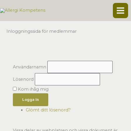
Hoppa
till
innehåll
Inloggningssida för medlemmar
Användarnamn
Lösenord
Kom ihåg mig
Logga In
Glömt ditt lösenord?
Vissa delar av webplatsen och vissa dokument är