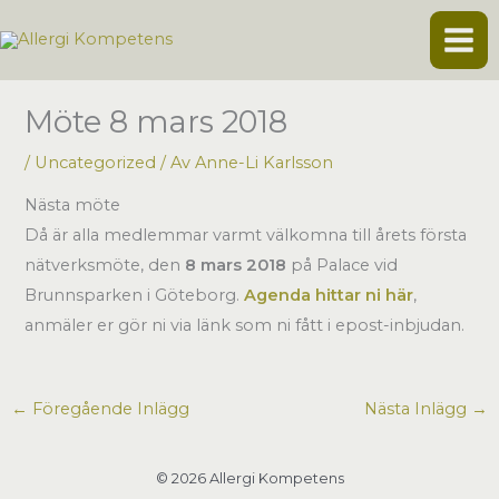
Hoppa
till
innehåll
Möte 8 mars 2018
/
Uncategorized
/ Av
Anne-Li Karlsson
Nästa möte
Då är alla medlemmar varmt välkomna till årets första
nätverksmöte, den
8 mars 2018
på Palace vid
Brunnsparken i Göteborg.
Agenda hittar ni här
,
anmäler er gör ni via länk som ni fått i epost-inbjudan.
←
Föregående Inlägg
Nästa Inlägg
→
© 2026 Allergi Kompetens