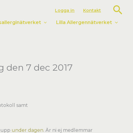
Sök
Logga in
Kontakt
llerginätverket
Lilla Allergennätverket
g den 7 dec 2017
otokoll samt
g upp
under dagen
. Är ni ej medlemmar