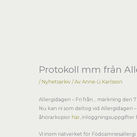
Hoppa
till
innehåll
Protokoll mm från Al
/
Nyhetsarkiv
/ Av
Anne-Li Karlsson
Allergidagen – Fri från… märkning den 7
Nu kan ni som deltog vid Allergidagen –
åhörarkopior
här,
inloggningsuppgifter ha
Vi inom nätverket för Födoämnesallergi