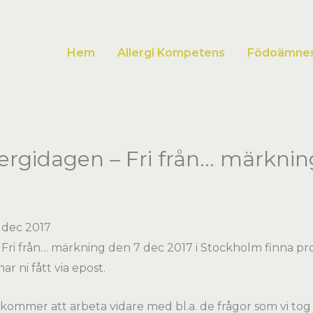
Hem
Allergi Kompetens
Födoämnesa
lergidagen – Fri från… märknin
 dec 2017
 Fri från… märkning den 7 dec 2017 i Stockholm finna pr
r ni fått via epost.
 kommer att arbeta vidare med bl.a. de frågor som vi to