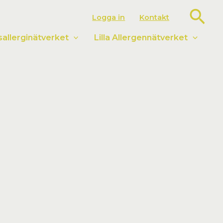
Sök
Logga in
Kontakt
llerginätverket
Lilla Allergennätverket