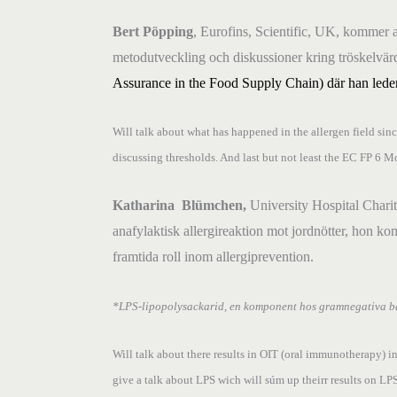
Bert Pöpping
, Eurofins, Scientific, UK, kommer a
metodutveckling och diskussioner kring tröskelvär
Assurance in the Food Supply Chain) där han leder
Will talk about what has happened in the allergen field sin
discussing thresholds. And last but not least the EC FP 6 
Katharina
Blümchen,
University
Hospital Chari
anafylaktisk allergireaktion mot jordnötter, hon k
framtida roll inom allergiprevention.
*LPS-lipopolysackarid, en komponent hos gramnegativa ba
Will talk about there results in OIT (oral immunotherapy) i
give a talk about LPS wich
will súm up theirr results on LP