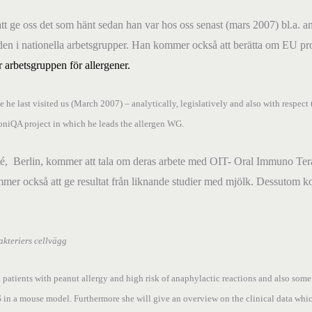
tt ge oss det som hänt sedan han var hos oss senast (mars 2007) bl.a. an
den i nationella arbetsgrupper. Han kommer också att berätta om EU p
 arbetsgruppen för allergener.
ce he last visited us (March 2007) – analytically, legislatively and also with resp
MoniQA project in which he leads the allergen WG.
té,
Berlin, kommer att tala om deras arbete med OIT- Oral Immuno Terapi
ommer också att ge resultat från liknande studier med mjölk. Dessutom 
kteriers cellvägg
n patients with peanut allergy and high risk of anaphylactic reactions and also some
S in a mouse model. Furthermore she will give an overview on the clinical data whic