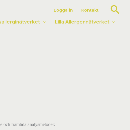
Sök
Logga in
Kontakt
llerginätverket
Lilla Allergennätverket
de och framtida analysmetoder: