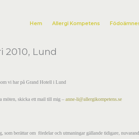
Hem
Allergi Kompetens
Födoämnesa
i 2010, Lund
som vi har på Grand Hotell i Lund
a möten, skicka ett mail till mig –
anne-li@allergikompetens.se
g, som berättar om fördelar och utmaningar gällande t
idigare, nuvaran