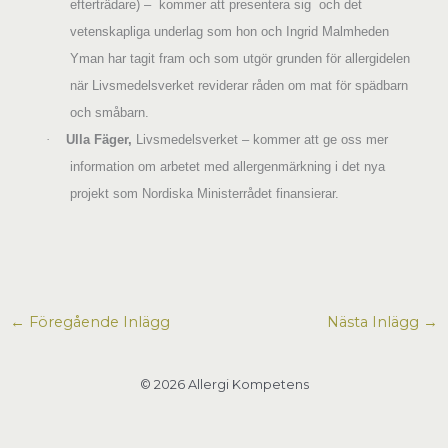
efterträdare) –
kommer att presentera sig
och det
vetenskapliga underlag som hon och Ingrid Malmheden
Yman har tagit fram och
som utgör grunden för allergidelen
när Livsmedelsverket reviderar råden om mat
för spädbarn
och småbarn.
·
Ulla Fäger,
Livsmedelsverket – kommer att ge oss mer
information om arbetet med allergenmärkning i det nya
projekt som Nordiska Ministerrådet finansierar.
←
Föregående Inlägg
Nästa Inlägg
→
© 2026 Allergi Kompetens