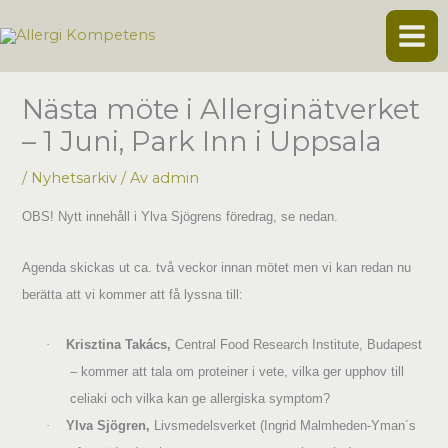
Hoppa
till
innehåll
Nästa möte i Allerginätverket
– 1 Juni, Park Inn i Uppsala
/
Nyhetsarkiv
/ Av
admin
OBS! Nytt innehåll i Ylva Sjögrens föredrag, se nedan.
Agenda skickas ut ca. två veckor innan mötet men
v
i kan
redan nu
berätta att vi kommer att få lyssna till:
·
Krisztina Takács,
Central Food Research Institute, Budapest
– kommer att tala om proteiner i vete, vilka ger upphov till
celiaki och vilka kan ge allergiska symptom?
·
Ylva Sjögren,
Livsmedelsverket (Ingrid Malmheden-Yman´s