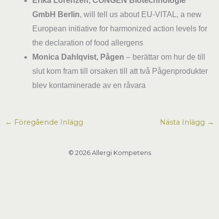
Erika Lorenzen
, CONGEN Biotechnologie
GmbH Berlin
, will tell us about
EU-VITAL,
a
new
European i
nitiative for harmonized action levels for
the declaration of food
allergens
Monica Dahlqvist,
Pågen
– berättar om hur de till
slut kom fram till orsaken till att två Pågenprodukter
blev kontaminerade av en råvara
←
Föregående Inlägg
Nästa Inlägg
→
© 2026 Allergi Kompetens