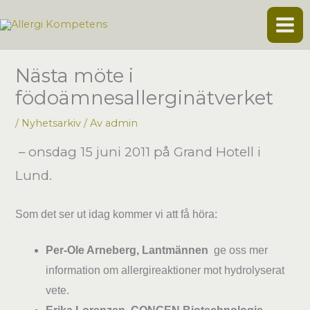
Hoppa
till
innehåll
Nästa möte i
födoämnesallerginätverket
/
Nyhetsarkiv
/ Av
admin
– onsdag 15 juni 2011 på Grand Hotell i
Lund.
Som det ser ut idag kommer vi att få höra:
Per-Ole Arneberg,
Lantmännen
ge oss mer
information om allergireaktioner mot hydrolyserat
vete.