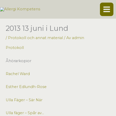
Hoppa
till
innehåll
2013 13 juni i Lund
/
Protokoll och annat material
/ Av
admin
Protokoll
Åhörarkopior
Rachel Ward
Esther Edlundh-Rose
Ulla Fäger – Sär När
Ulla fäger – Spår av…