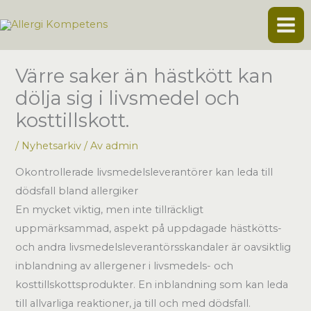
Hoppa
till
innehåll
Värre saker än hästkött kan
dölja sig i livsmedel och
kosttillskott.
/
Nyhetsarkiv
/ Av
admin
Okontrollerade livsmedelsleverantörer kan leda till
dödsfall bland allergiker
En mycket viktig, men inte tillräckligt
uppmärksammad, aspekt på uppdagade hästkötts-
och andra livsmedelsleverantörsskandaler är oavsiktlig
inblandning av allergener i livsmedels- och
kosttillskottsprodukter. En inblandning som kan leda
till allvarliga reaktioner, ja till och med dödsfall.