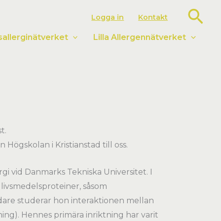
Sök
Logga in
Kontakt
llerginätverket
Lilla Allergennätverket
t.
n Högskolan i Kristianstad till oss.
rgi vid Danmarks Tekniska Universitet.
I
 livsmedelsproteiner, såsom
idare studerar hon interaktionen mellan
ing). Hennes primära inriktning har varit