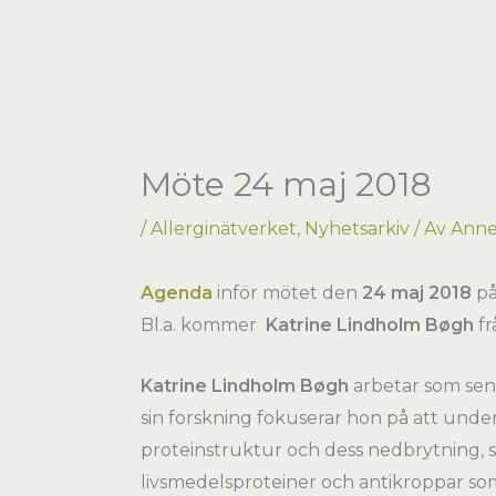
Hoppa
till
innehåll
Möte 24 maj 2018
/
Allerginätverket
,
Nyhetsarkiv
/ Av
Anne-
Agenda
inför mötet den
24 maj 2018
på
Bl.a. kommer
Katrine Lindholm Bøgh
fr
Katrine Lindholm Bøgh
arbetar som seni
sin forskning fokuserar hon på att unde
proteinstruktur och dess nedbrytning, sa
livsmedelsproteiner och antikroppar som 