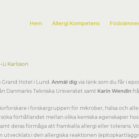
Hem
Allergi Kompetens
Födoämnesa
Li Karlsson
 Grand Hotel i Lund.
Anmäl dig
via länk som du får i epos
ån Danmarks Tekniska Universitet samt
Karin Wendin
frå
orforskare i forskargruppen för mikrober, hälsa och alle
rsöka förhållandet mellan olika kemiska egenskaper hos
mt deras förmåga att framkalla allergi eller tolerans. V
utvecklats i den allergiska reaktionen (epitopkartläggn