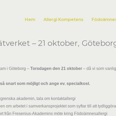
Hem
Allergi Kompetens
Födoämnesa
nätverket – 21 oktober, Göteb
ogram i Göteborg –
Torsdagen den 21 oktober
– då vi som vanlig
å snart som möjligt och ange ev. specialkost.
lgrenska akademin, tala om kontaktallergi
n om arbetet i samverkansprojektet som syftar till att tydliggör
ort från Fresenius-Akademins möte kring Födoämnesallergi