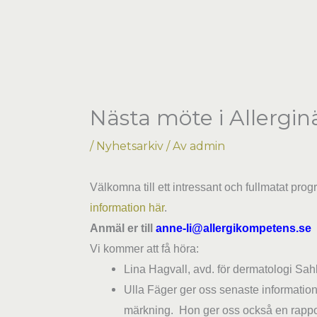
Hoppa
till
innehåll
Nästa möte i Allergi
/
Nyhetsarkiv
/ Av
admin
Välkomna t
ill ett intressant och fullmatat pr
information här
.
Anmäl er till
anne-li@allergikompetens.se
s
Vi kommer att få höra:
Lina Hagvall, avd. för dermatologi Sah
Ulla Fäger ger oss senaste informatione
märkning.
Hon ger oss också en rapp