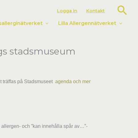
Sök
Logga in
Kontakt
llerginätverket
Lilla Allergennätverket
orgs stadsmuseum
t träffas på Stadsmuseet
agenda och mer
a allergen- och ”kan innehålla spår av…”-