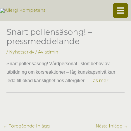
Hoppa
till
innehåll
Snart pollensäsong! –
pressmeddelande
/
Nyhetsarkiv
/ Av
admin
Snart pollensäsong! Vårdpersonal i stort behov av
utbildning om korsreaktioner – låg kunskapsnivå kan
Läs mer
leda till ökad känslighet hos allergiker
←
Föregående Inlägg
Nästa Inlägg
→