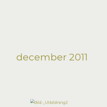
Hoppa
till
innehåll
december 2011