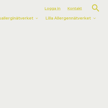
Sök
Logga in
Kontakt
llerginätverket
Lilla Allergennätverket