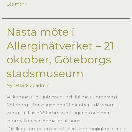
2010
Läs mer »
1
juni,
Uppsala
Nästa möte i
Allerginätverket – 21
oktober, Göteborgs
stadsmuseum
Nyhetsarkiv
/
admin
Välkomna till ett intressant och fullmatat program i
Göteborg – Torsdagen den 21 oktober – då vi som
vanligt träffas på Stadsmuseet agenda och mer
information här. Anmäl er till anne-
li@allergikompetens.se så snart som möjligt och ange