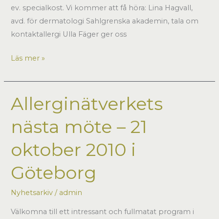
ev. specialkost. Vi kommer att få höra: Lina Hagvall,
avd. för dermatologi Sahlgrenska akademin, tala om
kontaktallergi Ulla Fäger ger oss
Nästa
Läs mer »
möte
i
Allerginätverket
Allerginätverkets
–
nästa möte – 21
21
oktober,
oktober 2010 i
Göteborgs
stadsmuseum
Göteborg
Nyhetsarkiv
/
admin
Välkomna till ett intressant och fullmatat program i