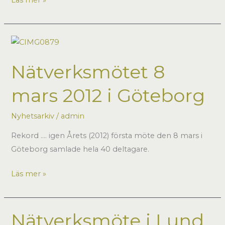
av
ALLERGI-
och
ALLERGENKUNSKAP
Nätverksmötet 8
hos
VÅRDPERSONAL
mars 2012 i Göteborg
Nyhetsarkiv
/
admin
Rekord …. igen Årets (2012) första möte den 8 mars i
Göteborg samlade hela 40 deltagare.
Nätverksmötet
Läs mer »
8
mars
2012
Nätverksmöte i Lund