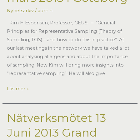
Stockholm
Nyhetsarkiv
/
admin
Kim H Esbensen, Professor, GEUS – “General
Principles for Representative Sampling (Theory of
Sampling, TOS) – and how to do this in practice”. At
our last meetings in the network we have talked a lot
about analysing allergens and about the importance
of sampling. Now Kim will bring more insights into
“representative sampling”. He will also give
Nätverksmötet
Läs mer »
–
14
mars
Nätverksmötet 13
2013
Juni 2013 Grand
i
Göteborg