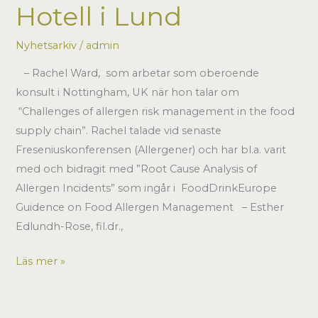
Hotell i Lund
Nyhetsarkiv
/
admin
– Rachel Ward, som arbetar som oberoende
konsult i Nottingham, UK när hon talar om
“Challenges of allergen risk management in the food
supply chain”. Rachel talade vid senaste
Freseniuskonferensen (Allergener) och har bl.a. varit
med och bidragit med ”Root Cause Analysis of
Allergen Incidents” som ingår i FoodDrinkEurope
Guidence on Food Allergen Management – Esther
Edlundh-Rose, fil.dr.,
Nätverksmötet
Läs mer »
13
Juni
2013