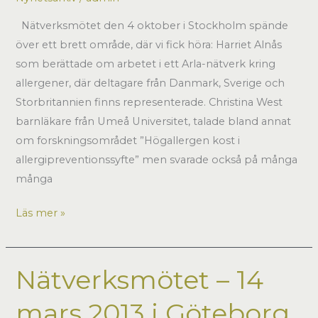
Nätverksmötet den 4 oktober i Stockholm spände
över ett brett område, där vi fick höra: Harriet Alnås
som berättade om arbetet i ett Arla-nätverk kring
allergener, där deltagare från Danmark, Sverige och
Storbritannien finns representerade. Christina West
barnläkare från Umeå Universitet, talade bland annat
om forskningsområdet ”Högallergen kost i
allergipreventionssyfte” men svarade också på många
många
Nätverksmötet
Läs mer »
den
4
oktober
Nätverksmötet – 14
2012
mars 2013 i Göteborg
i