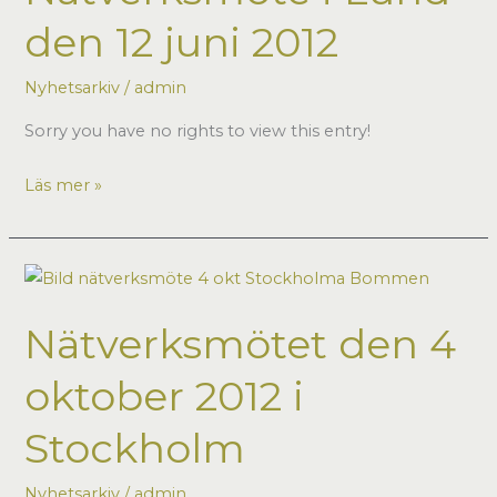
i
den 12 juni 2012
Göteborg
Nyhetsarkiv
/
admin
Sorry you have no rights to view this entry!
Nätverksmöte
Läs mer »
i
Lund
den
12
Nätverksmötet den 4
juni
2012
oktober 2012 i
Stockholm
Nyhetsarkiv
/
admin