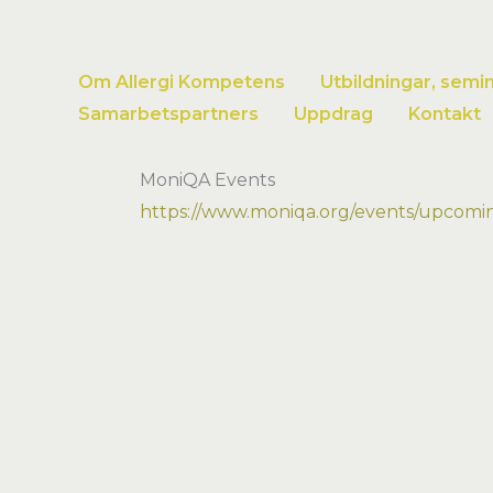
Hoppa
till
innehåll
Om Allergi Kompetens
Utbildningar, semi
Samarbetspartners
Uppdrag
Kontakt
MoniQA Events
https://www.moniqa.org/events/upcomi